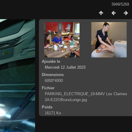
3949/5269
Ajoutée le
Mercredi 12 Juillet 2023
Dimensions
6000*4000
Fichier
PARKING_ELECTRIQUE_19-MMV Les Clarines
2A-E22©BrunoLongo.jpg
Poids
16171 Ko