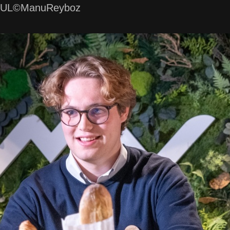
OUL©ManuReyboz