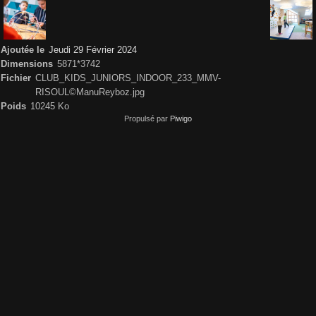
Ajoutée le
Jeudi 29 Février 2024
Dimensions
5871*3742
Fichier
CLUB_KIDS_JUNIORS_INDOOR_233_MMV-
RISOUL©ManuReyboz.jpg
Poids
10245 Ko
Propulsé par
Piwigo