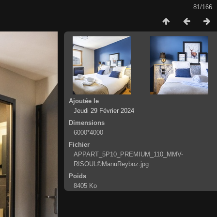
81/166
Ajoutée le
Jeudi 29 Février 2024
Dimensions
6000*4000
Fichier
APPART_5P10_PREMIUM_110_MMV-
RISOUL©ManuReyboz.jpg
Poids
8405 Ko