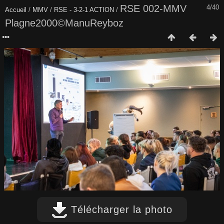
RSE 002-MMV
4/40
Accueil
/
MMV
/
RSE - 3-2-1 ACTION
/
Plagne2000©ManuReyboz
Télécharger la photo