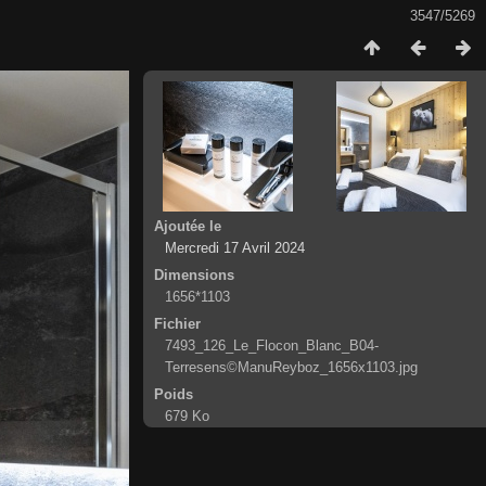
3547/5269
Ajoutée le
Mercredi 17 Avril 2024
Dimensions
1656*1103
Fichier
7493_126_Le_Flocon_Blanc_B04-
Terresens©ManuReyboz_1656x1103.jpg
Poids
679 Ko