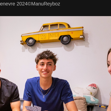
enevre 2024©ManuReyboz