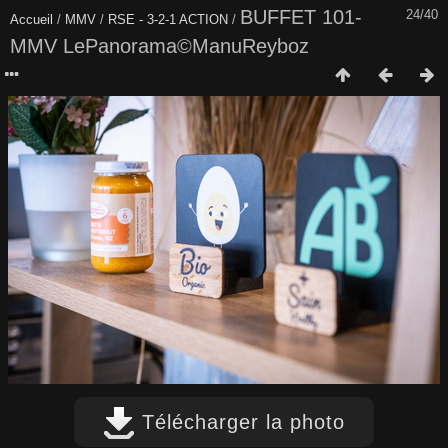
BUFFET 101-
24/40
Accueil
/
MMV
/
RSE - 3-2-1 ACTION
/
MMV LePanorama©ManuReyboz
Télécharger la photo