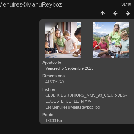
enuires©ManuReyboz
31/40
Ajoutée le
Vendredi 5 Septembre 2025
Dimensions
4160*6240
Fichier
CLUB KIDS JUNIORS_MMV_93_CŒUR-DES-
LOGES_E_CE_111_MMV-
LesMenuires©ManuReyboz.jpg
Poids
16699 Ko