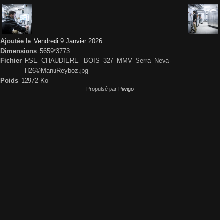
Ajoutée le
Vendredi 9 Janvier 2026
Dimensions
5659*3773
Fichier
RSE_CHAUDIERE_ BOIS_327_MMV_Serra_Neva-
H26©ManuReyboz.jpg
Poids
12972 Ko
Propulsé par
Piwigo