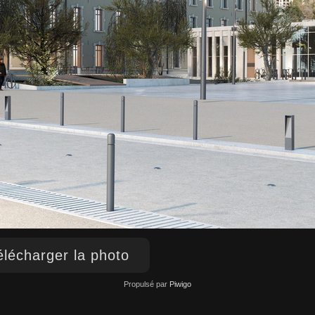
lécharger la photo
Propulsé par
Piwigo