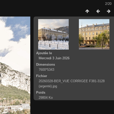
2/20
Ajoutée le
Mercredi 3 Juin 2026
Dimensions
7600*5343
Fichier
20260328-BER_VUE CORRIGEE F381-3128
(argenté).jpg
Poids
29804 Ko