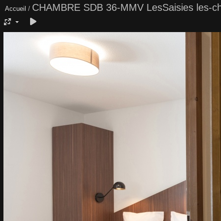
CHAMBRE SDB 36-MMV LesSaisies les-ch
Accueil
/