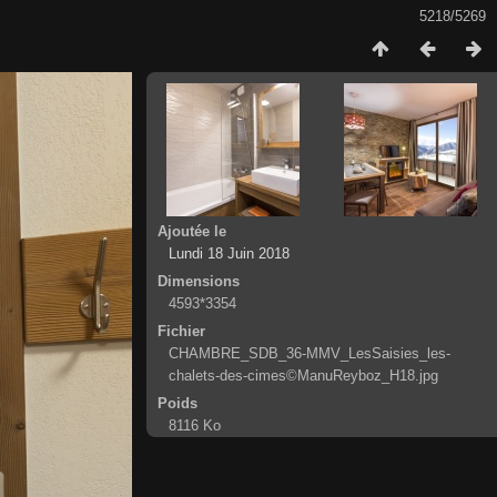
5218/5269
Ajoutée le
Lundi 18 Juin 2018
Dimensions
4593*3354
Fichier
CHAMBRE_SDB_36-MMV_LesSaisies_les-
chalets-des-cimes©ManuReyboz_H18.jpg
Poids
8116 Ko