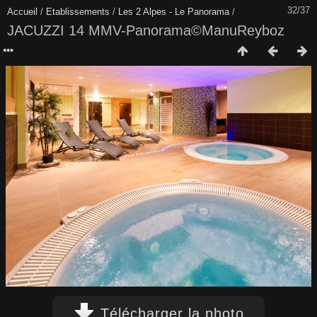
32/37
Accueil
/
Etablissements
/
Les 2 Alpes - Le Panorama
/
JACUZZI 14 MMV-Panorama©ManuReyboz
Télécharger la photo