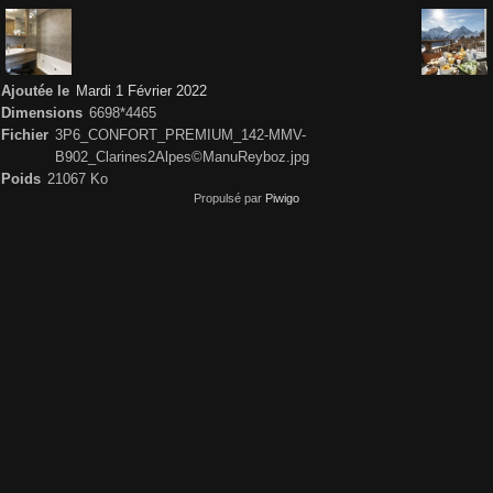
Ajoutée le
Mardi 1 Février 2022
Dimensions
6698*4465
Fichier
3P6_CONFORT_PREMIUM_142-MMV-
B902_Clarines2Alpes©ManuReyboz.jpg
Poids
21067 Ko
Propulsé par
Piwigo