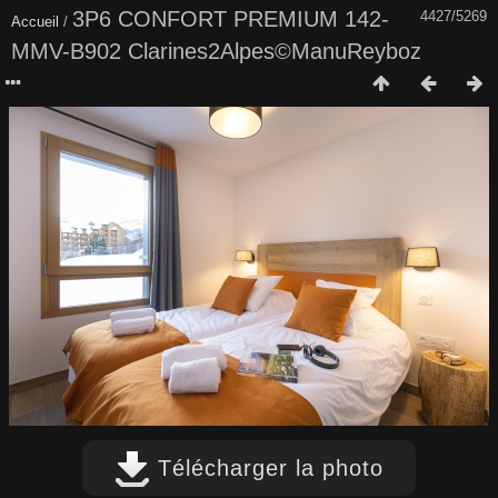
3P6 CONFORT PREMIUM 142-
4427/5269
Accueil
/
MMV-B902 Clarines2Alpes©ManuReyboz
Télécharger la photo