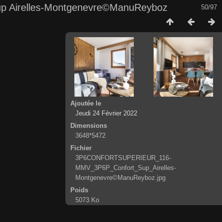
Airelles-Montgenevre©ManuReyboz
50/97
Ajoutée le
Jeudi 24 Février 2022
Dimensions
3648*5472
Fichier
3P6CONFORTSUPERIEUR_116-
MMV_3P6P_Confort_Sup_Airelles-
Montgenevre©ManuReyboz.jpg
Poids
5073 Ko