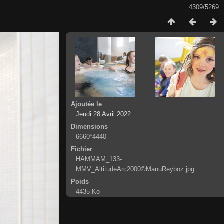
4309/5269
Ajoutée le
Jeudi 28 Avril 2022
Dimensions
6660*4440
Fichier
HAMMAM_133-
MMV_AltitudeArc2000©ManuReyboz.jpg
Poids
4435 Ko