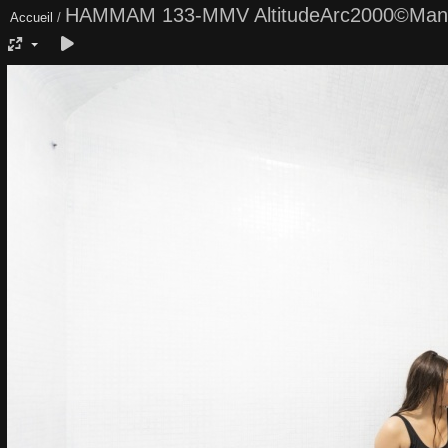
HAMMAM 133-MMV AltitudeArc2000©Man
Accueil
/