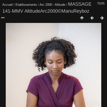
MASSAGE
76/85
Accueil
/
Etablissements
/
Arc 2000 - Altitude
/
141-MMV AltitudeArc2000©ManuReyboz