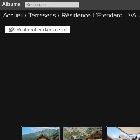
Albums
Accueil
/
Terrésens
/
Résidence L'Etendard - V
Rechercher dans ce lot