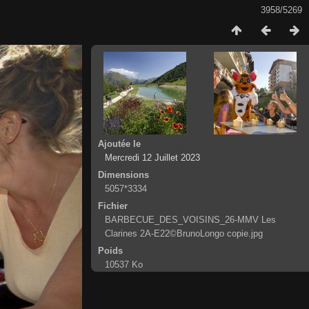
3958/5269
Ajoutée le
Mercredi 12 Juillet 2023
Dimensions
5057*3334
Fichier
BARBECUE_DES_VOISINS_26-MMV Les
Clarines 2A-E22©BrunoLongo copie.jpg
Poids
10537 Ko